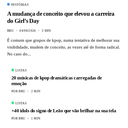
HISTÓRIAS
A mudança de conceito que elevou a carreira
do Girl’s Day
BRU
04/08/2026
3 MIN
É comum que grupos de kpop, numa tentativa de melhorar sua
visibilidade, mudem de conceito, as vezes até de forma radical.
No caso do...
LISTAS
20 músicas de kpop dramáticas carregadas de
emoção
POR
BRU
2 MIN
LISTAS
+40 idols do signo de Leão que vão brilhar na sua tela
POR
BRU
1 MIN