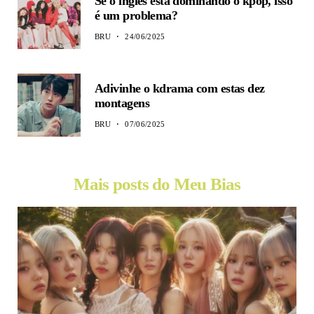
Se o inglês está dominando o kpop, isso
é um problema?
BRU
24/06/2025
Adivinhe o kdrama com estas dez
montagens
BRU
07/06/2025
Mais posts do Meu Bias