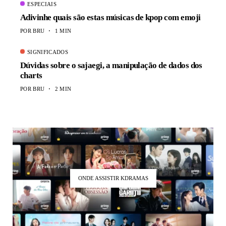
ESPECIAIS
Adivinhe quais são estas músicas de kpop com emoji
POR
BRU
1 MIN
SIGNIFICADOS
Dúvidas sobre o sajaegi, a manipulação de dados dos
charts
POR
BRU
2 MIN
ONDE ASSISTIR KDRAMAS