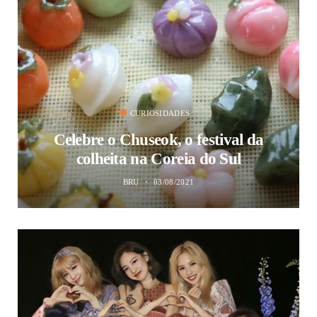
CURIOSIDADES
Celebre o Chuseok, o festival da
colheita na Coreia do Sul
BRU
03/08/2021