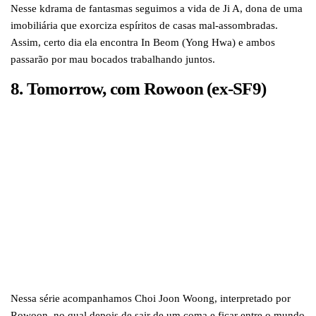
Nesse kdrama de fantasmas seguimos a vida de Ji A, dona de uma
imobiliária que exorciza espíritos de casas mal-assombradas.
Assim, certo dia ela encontra In Beom (Yong Hwa) e ambos
passarão por mau bocados trabalhando juntos.
8. Tomorrow, com Rowoon (ex-SF9)
Nessa série acompanhamos Choi Joon Woong, interpretado por
Rowoon, no qual depois de sair de um coma e ficar entre o mundo