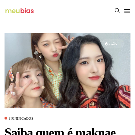
3.2K
SIGNIFICADOS
Saiba quem é maknae