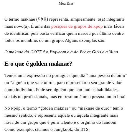
Meu Bias
O termo maknae (막내) representa, simplesmente, o(a) integrante
mais novo(a). É uma das
posições de grupos de kpop
mais fáceis
de identificar, pois basta verificar quem nasceu por último dentre
todos os membros de um grupo. Alguns exemplos são:
O maknae do GOT7 é o Yugyeom e a do Brave Girls é a Yuna.
E o que é golden maknae?
Temos uma expressão no português que diz “uma pessoa de ouro”
ou “alguém que vale ouro”, para representar o seu grande valor
como indivíduo. Pode ser alguém que tem muitas habilidades,
sociais ou profissionais, mas em resumo é uma pessoa muito boa!
No kpop, o termo “golden maknae” ou “maknae de ouro” tem o
mesmo sentido, e representa aquele ou aquela integrante mais
nova de um grupo que é puro talento e o orgulho do fandom.
Como exemplo, citamos o Jungkook, do BTS.