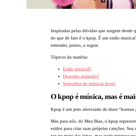
Inspiradas pelas dúvidas que surgem desde
do que de fato é o kpop. É um estilo music
entender, juntos, a seguir.
Tópicos da matéria:
Estilo musical?
Desenho animado?
Sugestões de músicas livres
O kpop é música, mas é mais
Kpop é um jeito abreviado de dizer “korean 
Mas para nós, do Meu Bias, o kpop represent
estilos para criar suas próprias canções. Su
rap no meio das letras, mas pode misturar po