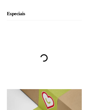
Especiais
BRU