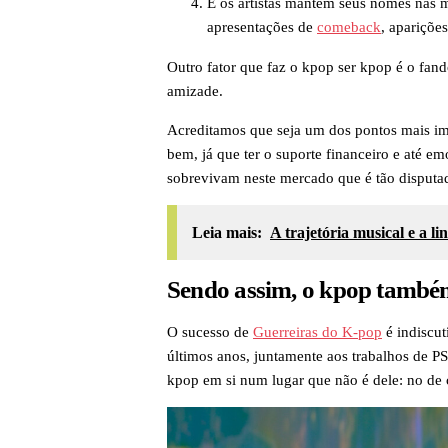
E os artistas mantêm seus nomes nas 
apresentações de
comeback
, apariçõ
Outro fator que faz o kpop ser kpop é o fan
amizade.
Acreditamos que seja um dos pontos mais imp
bem, já que ter o suporte financeiro e até e
sobrevivam neste mercado que é tão disputa
Leia mais:
A trajetória musical e a 
Sendo assim, o kpop també
O sucesso de
Guerreiras do K-pop
é indiscut
últimos anos, juntamente aos trabalhos de P
kpop em si num lugar que não é dele: no de 