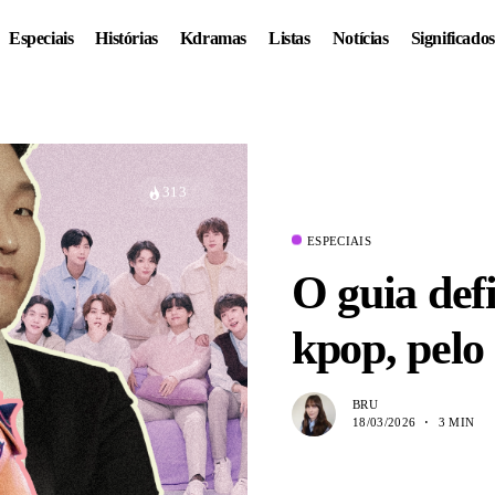
Especiais
Histórias
Kdramas
Listas
Notícias
Significados
313
ESPECIAIS
O guia defi
kpop, pelo
BRU
18/03/2026
3 MIN