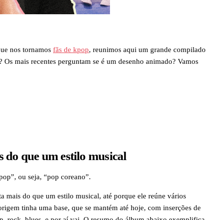
 que nos tornamos
fãs de kpop
, reunimos aqui um grande compilado
al? Os mais recentes perguntam se é um desenho animado? Vamos
 do que um estilo musical
pop”, ou seja, “pop coreano”.
a mais do que um estilo musical, até porque ele reúne vários
a origem tinha uma base, que se mantém até hoje, com inserções de
p, rock, blues, e por aí vai. O resumo do álbum abaixo exemplifica