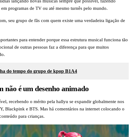
mídias lançando novas músicas sempre que possível, fazendo
es em programas de TV ou até mesmo turnês pelo mundo.
dom, seu grupo de fãs com quem existe uma verdadeira ligação de
ortantes para entender porque essa estrutura musical funciona tão
mocional de outras pessoas faz a diferença para que muitos
do.
linha do tempo do grupo de kpop B1A4
m não é um desenho animado
ível, recebendo o mérito pela hallyu se expandir globalmente nos
SY, Blackpink e BTS. Mas há comentários na internet colocando o
conteúdo para crianças.