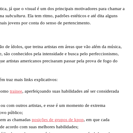
ica, já que o visual é um dos principais motivadores para chamar a
uma
subcultura
. Ela tem ritmo, padrões estéticos e até dita alguns
ais jovens por conta do senso de pertencimento.
o de ídolos, que treina artistas em áreas que vão além da música,
e, são conhecidos pela intensidade e busca pelo perfeccionismo,
que artistas americanos precisaram passar pela prova de fogo do
m traz mais links explicativos:
 como
trainee
, aperfeiçoando suas habilidades até ser considerada
 ou com outros artistas, e esse é um momento de extrema
ovo público;
stem as chamadas
posições de grupos de kpop
, em que cada
 de acordo com suas melhores habilidades;