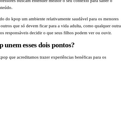
ofessores buscam entender melhor o seu contexto para saber o
nteúdo.
ndo do kpop um ambiente relativamente saudável para os menores
utros que só devem ficar para a vida adulta, como qualquer outra
os responsáveis decidir o que seus filhos podem ver ou ouvir.
p unem esses dois pontos?
pop que acreditamos trazer experiências benéficas para os