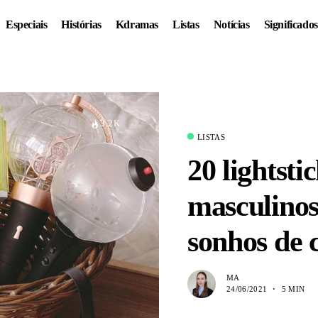
Especiais
Histórias
Kdramas
Listas
Notícias
Significados
3.2K
LISTAS
20 lightsti
masculinos
sonhos de
MA
24/06/2021
5 MIN