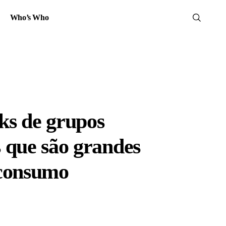
Who’s Who
cks de grupos
 que são grandes
 consumo