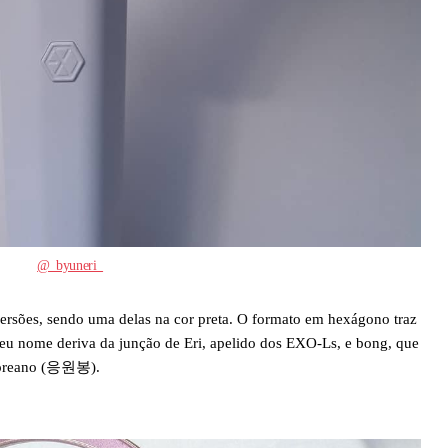
@_byuneri_
versões, sendo uma delas na cor preta. O formato em hexágono traz
 Seu nome deriva da junção de Eri, apelido dos EXO-Ls, e bong, que
 coreano (응원봉).