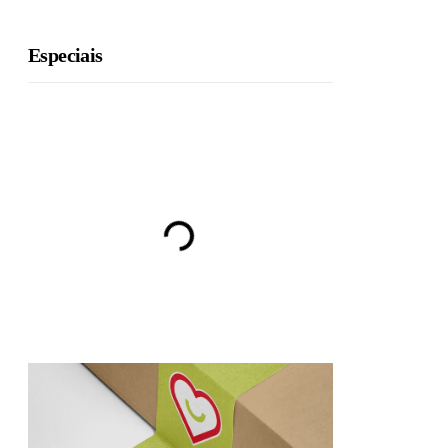
Especiais
BRU