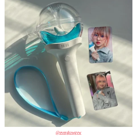
@everglowgvw