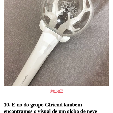
@js_yu73
10. E no do grupo Gfriend também
encontramos o visual de um globo de neve