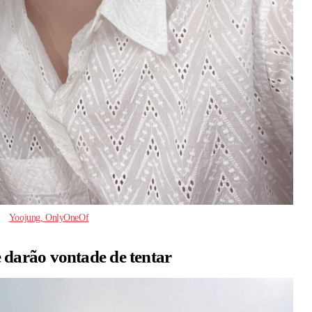
Yoojung, OnlyOneOf
 te darão vontade de tentar