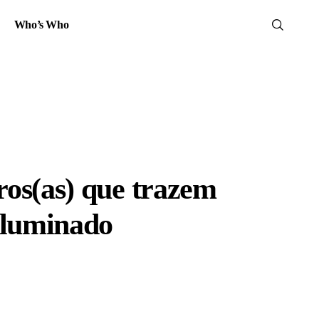
Who’s Who
iros(as) que trazem
iluminado