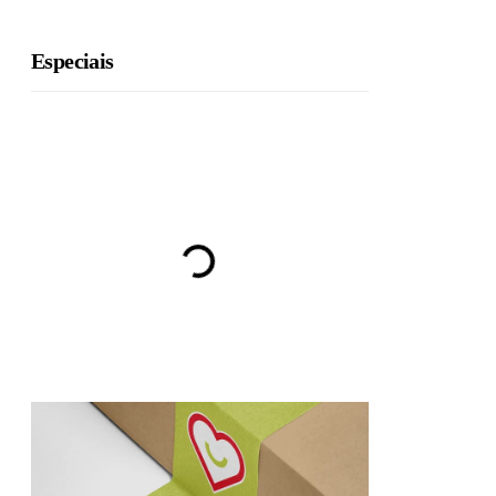
Especiais
BRU