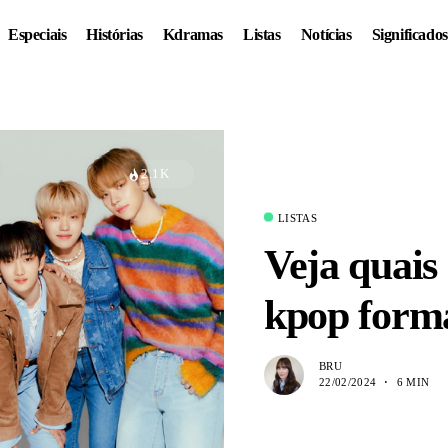
Especiais
Histórias
Kdramas
Listas
Notícias
Significados
2.1K
LISTAS
Veja quais
kpop forma
BRU
22/02/2024
6 MIN