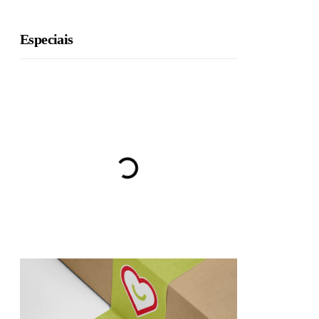
Especiais
BRU