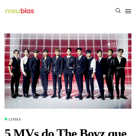
841
LISTAS
5 MVs do The Boyz que