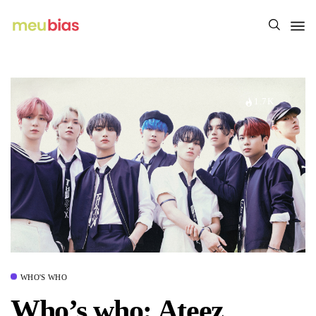
1.7K
WHO'S WHO
Who’s who: Ateez