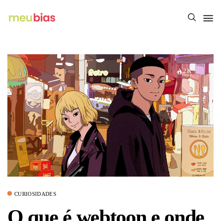
2K
CURIOSIDADES
O que é webtoon e onde