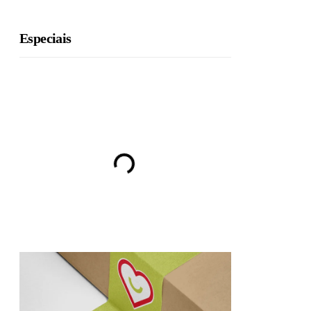
Especiais
BRU