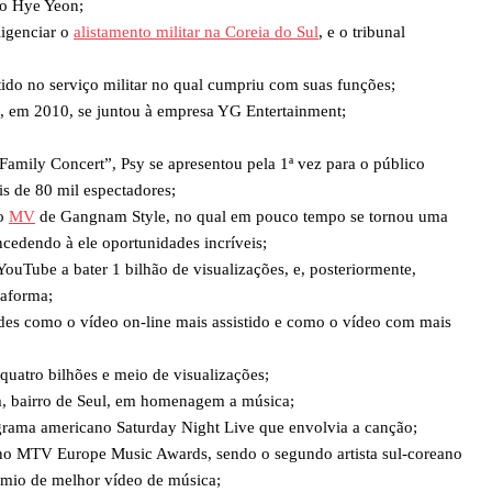
oo Hye Yeon;
ligenciar o
alistamento militar na Coreia do Sul
, e o tribunal
ido no serviço militar no qual cumpriu com suas funções;
e, em 2010, se juntou à empresa YG Entertainment;
amily Concert”, Psy se apresentou pela 1ª vez para o público
s de 80 mil espectadores;
 o
MV
de Gangnam Style, no qual em pouco tempo se tornou uma
ncedendo à ele oportunidades incríveis;
uTube a bater 1 bilhão de visualizações, e, posteriormente,
aforma;
rdes como o vídeo on-line mais assistido e como o vídeo com mais
uatro bilhões e meio de visualizações;
 bairro de Seul, em homenagem a música;
grama americano Saturday Night Live que envolvia a canção;
no MTV Europe Music Awards, sendo o segundo artista sul-coreano
prêmio de melhor vídeo de música;