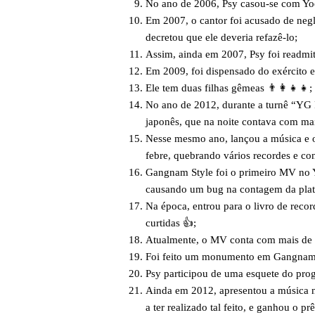
No ano de 2006, Psy casou-se com Y
Em 2007, o cantor foi acusado de neg
decretou que ele deveria refazê-lo;
Assim, ainda em 2007, Psy foi readmit
Em 2009, foi dispensado do exército 
Ele tem duas filhas gêmeas 👨‍👩‍👧‍👧;
No ano de 2012, durante a turnê “YG F
japonês, que na noite contava com mai
Nesse mesmo ano, lançou a música e
febre, quebrando vários recordes e co
Gangnam Style foi o primeiro MV no Yo
causando um bug na contagem da plat
Na época, entrou para o livro de reco
curtidas 👍;
Atualmente, o MV conta com mais de q
Foi feito um monumento em Gangnam,
Psy participou de uma esquete do pro
Ainda em 2012, apresentou a música 
a ter realizado tal feito, e ganhou o 