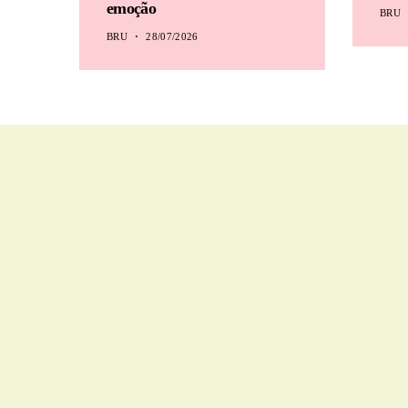
emoção
BRU
BRU
28/07/2026