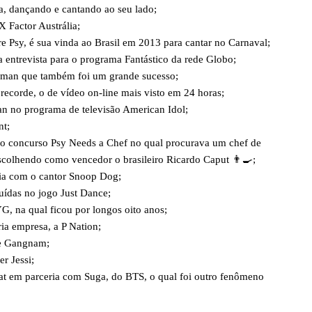
, dançando e cantando ao seu lado;
 Factor Austrália;
bre Psy, é sua vinda ao Brasil em 2013 para cantar no Carnaval;
entrevista para o programa Fantástico da rede Globo;
leman que também foi um grande sucesso;
recorde, o de vídeo on-line mais visto em 24 horas;
n no programa de televisão American Idol;
nt;
 o concurso Psy Needs a Chef no qual procurava um chef de
scolhendo como vencedor o brasileiro Ricardo Caput 👨‍🍳;
ia com o cantor Snoop Dog;
uídas no jogo Just Dance;
, na qual ficou por longos oito anos;
ia empresa, a P Nation;
de Gangnam;
r Jessi;
at em parceria com Suga, do BTS, o qual foi outro fenômeno