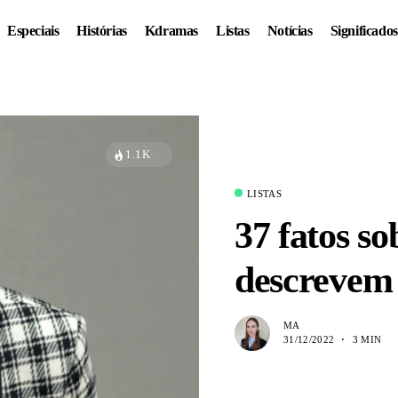
Especiais
Histórias
Kdramas
Listas
Notícias
Significados
1.1K
LISTAS
37 fatos s
descrevem 
MA
31/12/2022
3 MIN