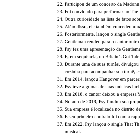
Participou de um concerto da Madonna
Foi convidado para performar no The X
Outra curiosidade na lista de fatos so
Além disso, ele também concedeu uma 
Posteriormente, lançou o single Gent
Gentleman rendeu para o cantor outro 
Psy fez uma apresentação de Gentlema
E, em sequência, no Britain’s Got Tale
Durante uma de suas turnês, divulgou
cozinha para acompanhar sua turnê, e
Em 2014, lançou Hangover em parcer
Psy teve algumas de suas músicas incl
Em 2018, o cantor deixou a empresa YG
No ano de 2019, Psy fundou sua própr
Sua empresa é localizada no distrito 
E seu primeiro contrato foi com a rappe
Em 2022, Psy lançou o single That Th
musical.