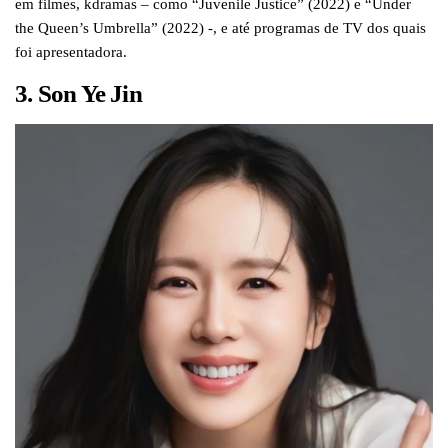
em filmes, kdramas – como “Juvenile Justice” (2022) e “Under
the Queen’s Umbrella” (2022) -, e até programas de TV dos quais
foi apresentadora.
3. Son Ye Jin