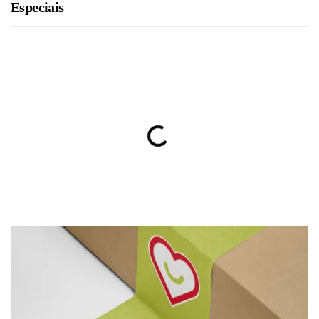
Especiais
BRU