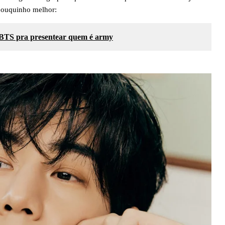
 pouquinho melhor:
 BTS pra presentear quem é army
Ja