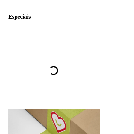
Especiais
BRU