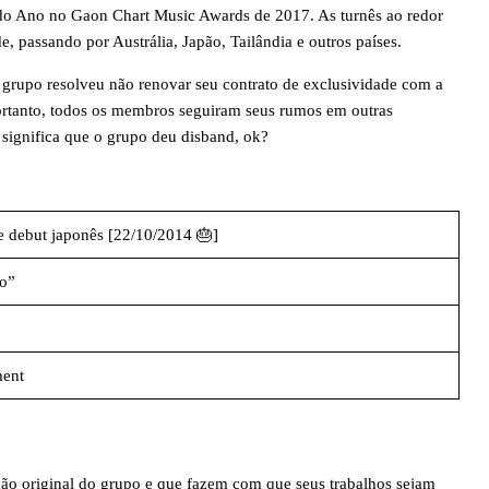
do Ano no Gaon Chart Music Awards de 2017. As turnês ao redor
passando por Austrália, Japão, Tailândia e outros países.
grupo resolveu não renovar seu contrato de exclusividade com a
portanto, todos os membros seguiram seus rumos em outras
 significa que o grupo deu disband, ok?
e debut japonês [22/10/2014 🎂]
Do”
ment
ção original do grupo e que fazem com que seus trabalhos sejam