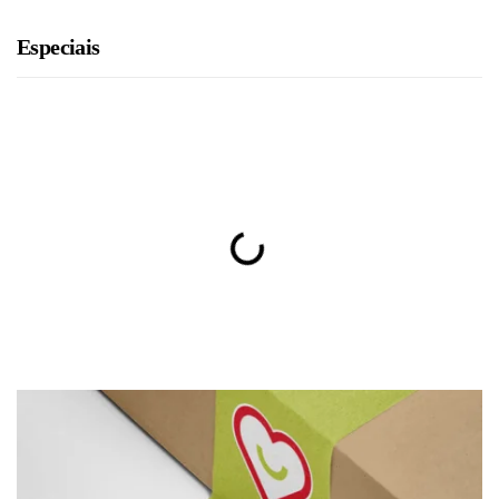
Especiais
BRU