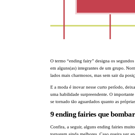
O termo “ending fairy” designa os segundos
em alguns(as) integrantes de um grupo. Norm
lados mais charmosos, mas sem sair da posiçã
E a moda é inovar nesse curto período, dei
uma habilidade surpreendente. O importante 
se tornado tão aguardados quanto as próprias
9 ending fairies que bomba
Confira, a seguir, alguns ending fairies mui
tornarem ainda melhores. Caso queira ver ape