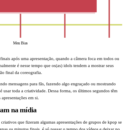
Meu Bias
 finais após uma apresentação, quando a câmera foca em todos ou
almente é nesse tempo que os(as) idols tendem a mostrar seus
o final da coreografia.
xando mensagens para fãs, fazendo algo engraçado ou mostrando
é usar toda a criatividade. Dessa forma, os últimos segundos têm
 apresentações em si.
ram na mídia
to criativos que fizeram algumas apresentações de grupos de kpop se
nas os minutos finais, é só passar o tempo dos vídeos e deixar no