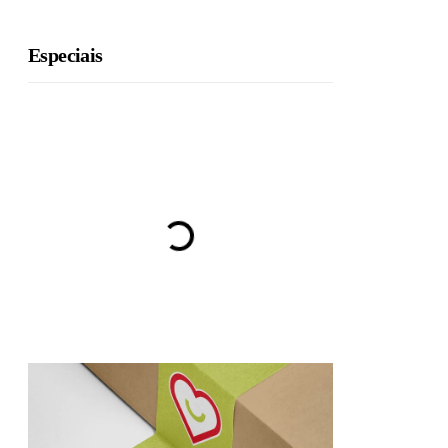
Especiais
BRU