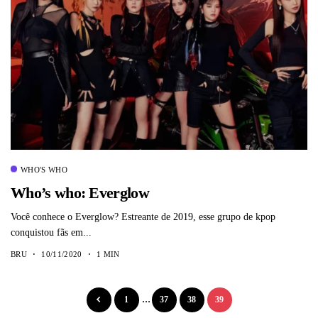
WHO'S WHO
Who’s who: Everglow
Você conhece o Everglow? Estreante de 2019, esse grupo de kpop
conquistou fãs em...
BRU
10/11/2020
1 MIN
1
…
37
38
39