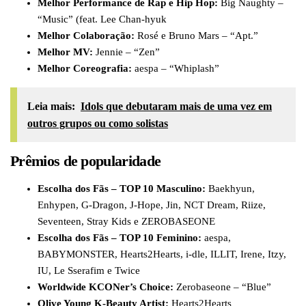
Melhor Performance de Rap e Hip Hop:
Big Naughty –
“Music” (feat. Lee Chan-hyuk
Melhor Colaboração:
Rosé e Bruno Mars – “Apt.”
Melhor MV:
Jennie – “Zen”
Melhor Coreografia:
aespa – “Whiplash”
Leia mais:
Idols que debutaram mais de uma vez em
outros grupos ou como solistas
Prêmios de popularidade
Escolha dos Fãs – TOP 10 Masculino:
Baekhyun,
Enhypen, G-Dragon, J-Hope, Jin, NCT Dream, Riize,
Seventeen, Stray Kids e ZEROBASEONE
Escolha dos Fãs – TOP 10 Feminino:
aespa,
BABYMONSTER, Hearts2Hearts, i-dle, ILLIT, Irene, Itzy,
IU, Le Sserafim e Twice
Worldwide KCONer’s Choice:
Zerobaseone – “Blue”
Olive Young K-Beauty Artist:
Hearts2Hearts