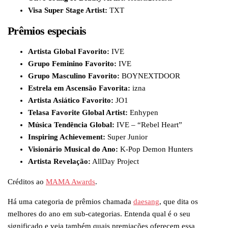
Visa Super Stage Artist:
TXT
Prêmios especiais
Artista Global Favorito:
IVE
Grupo Feminino Favorito:
IVE
Grupo Masculino Favorito:
BOYNEXTDOOR
Estrela em Ascensão Favorita:
izna
Artista Asiático Favorito:
JO1
Telasa Favorite Global Artist:
Enhypen
Música Tendência Global:
IVE – “Rebel Heart”
Inspiring Achievement:
Super Junior
Visionário Musical do Ano:
K-Pop Demon Hunters
Artista Revelação:
AllDay Project
Créditos ao
MAMA Awards
.
Há uma categoria de prêmios chamada
daesang
, que dita os
melhores do ano em sub-categorias. Entenda qual é o seu
significado e veja também quais premiações oferecem essa