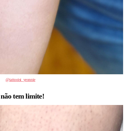
@tattooist_yeonnie
 não tem limite!