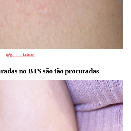
@gemma_tattooer
spiradas no BTS são tão procuradas