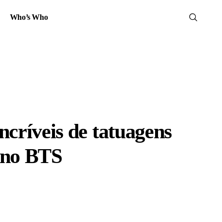
Who’s Who
ncríveis de tatuagens
 no BTS