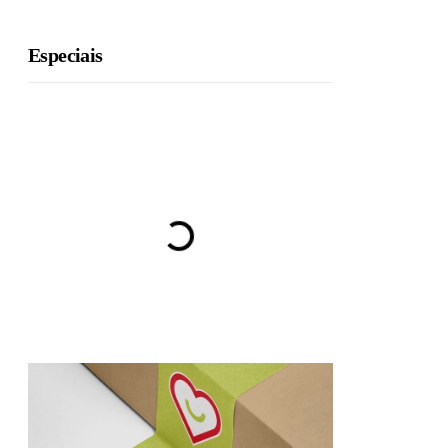
Especiais
BRU