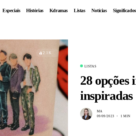
Especiais
Histórias
Kdramas
Listas
Notícias
Significados
2.1K
LISTAS
28 opções i
inspiradas
MA
09/09/2023
1 MIN