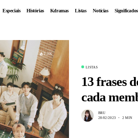
Especiais
Histórias
Kdramas
Listas
Notícias
Significados
2.3K
LISTAS
13 frases 
cada memb
BRU
28/02/2023
2 MIN