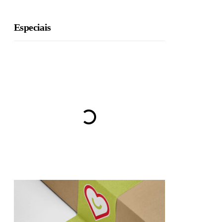
Especiais
BRU