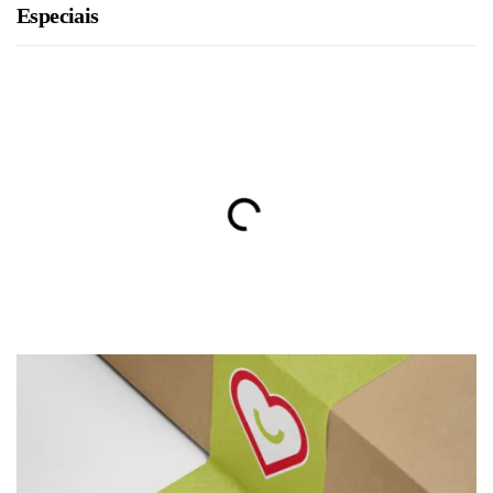
Especiais
BRU