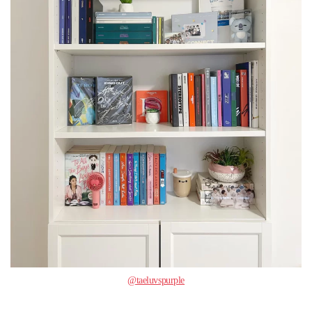
@taeluvspurple